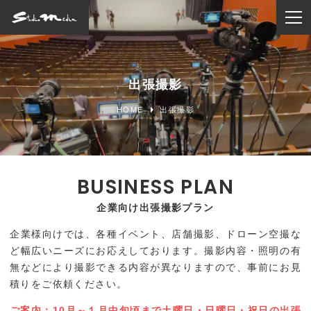
ホーム
出張撮影
撮影メニュー
HOME
出張撮影
マタニティフォト
新生児(こうのとり)
企業向け出張撮影プラン
ハーフバースデイ
企業様向けでは、各種イベント、店舗撮影、ドローン空撮な
お宮参り
ど幅広いニーズにお応えしております。撮影内容・照明の有
無などにより撮影できる内容が異なりますので、事前にお見
積りをご依頼ください。
七五三・七草
ご案内：10月～１月中旬頃まで土曜日・日曜日・祝日の出張