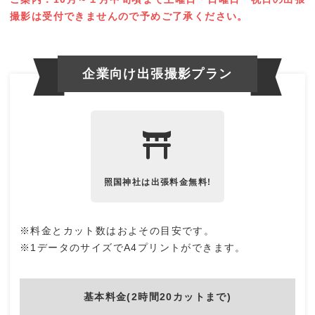
バースデイ
撮影は受付できませんので予めご了承ください。
入学・卒業写真
企業向け出張撮影プラン
半成人・十歳祝い
成人式
肖像写真
照国神社は出張料金無料!
ウェディング
※料金とカット数はおよその目安です。
家族写真
※1データのサイズでA4プリントができます。
証明写真
基本料金(2時間20カットまで)
動画撮影