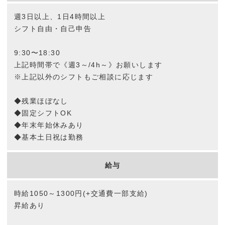
採用情報
週3日以上、1日4時間以上
シフト自由・自己申告
数字で見るスタジオメディア
9:30〜18:30
募集要項
上記時間帯で《週3～/4h～》お願いします
※上記以外のシフトもご相談に応じます
お問い合わせ
◆残業ほぼなし
◆固定シフトOK
プライバシーポリシー
◆年末年始休みあり
◆基本土日祝は勤務
給与
時給1050～1300円(+交通費一部支給)
昇給あり