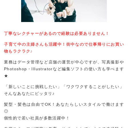
バースデイ
入学・卒業写真
丁寧なレクチャーがあるので経験は必要ありません！
半成人・十歳祝い
子育て中の主婦さんも活躍中！街中なので仕事帰りにお買い
成人式
物もラクラク♪
業務はデータ管理など店舗の運営が中心ですが、写真撮影や
肖像写真
Photoshop・Illustratorなど編集ソフトの使い方も学べます
★
ウェディング
「新しいことに挑戦したい」「ワクワクすることがしたい」
そんなあなたにピッタリ♪
家族写真
髪型・髪色は自由でOK！あなたらしいスタイルで働けます
◎
証明写真
個性的で若い社員が多数活躍中！
動画撮影