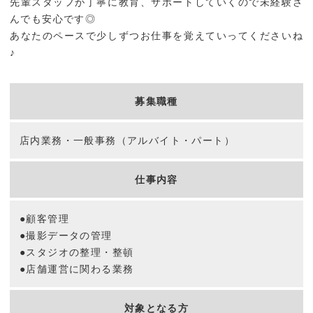
先輩スタッフが丁寧に教育、サポートしていくので未経験さ
んでも安心です◎
あなたのペースで少しずつお仕事を覚えていってくださいね
出張撮影
♪
終活写真
募集職種
オーディション・宣材写真
店内業務・一般事務（アルバイト・パート）
キャンペーン
仕事内容
撮影の流れ
●顧客管理
スタジオ
●撮影データの管理
●スタジオの整理・整頓
●店舗運営に関わる業務
フォトアイテム
対象となる方
訪問着レンタル