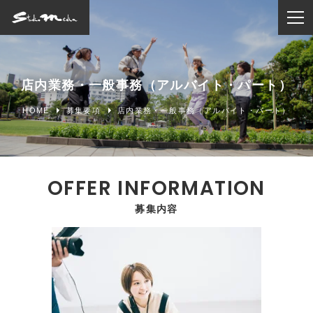
ホーム
店内業務・一般事務（アルバイト・パート）
撮影メニュー
HOME
募集要項
店内業務・一般事務（アルバイト・パート）
マタニティフォト
新生児(こうのとり)
募集内容
ハーフバースデイ
お宮参り
七五三・七草